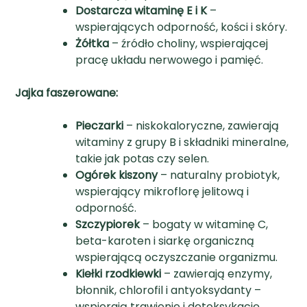
Dostarcza witaminę E i K
–
wspierających odporność, kości i skóry.
Żółtka
– źródło choliny, wspierającej
pracę układu nerwowego i pamięć.
Jajka faszerowane:
Pieczarki
– niskokaloryczne, zawierają
witaminy z grupy B i składniki mineralne,
takie jak potas czy selen.
Ogórek kiszony
– naturalny probiotyk,
wspierający mikroflorę jelitową i
odporność.
Szczypiorek
– bogaty w witaminę C,
beta-karoten i siarkę organiczną
wspierającą oczyszczanie organizmu.
Kiełki rzodkiewki
– zawierają enzymy,
błonnik, chlorofil i antyoksydanty –
wspierają trawienie i detoksykację.