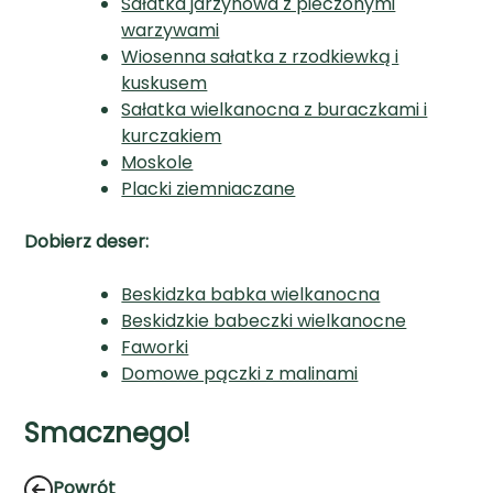
Sałatka jarzynowa z pieczonymi
warzywami
Wiosenna sałatka z rzodkiewką i
kuskusem
Sałatka wielkanocna z buraczkami i
kurczakiem
Moskole
Placki ziemniaczane
Dobierz deser:
Beskidzka babka wielkanocna
Beskidzkie babeczki wielkanocne
Faworki
Domowe pączki z malinami
Smacznego!
Powrót