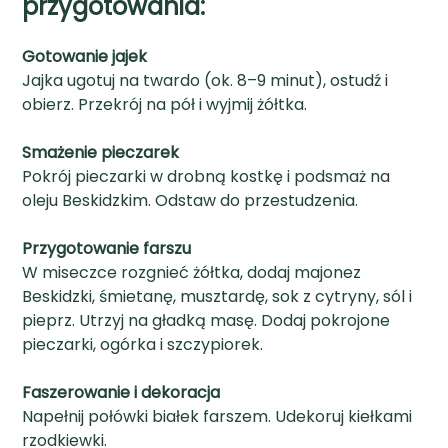
przygotowania:
Gotowanie jajek
Jajka ugotuj na twardo (ok. 8–9 minut), ostudź i
obierz. Przekrój na pół i wyjmij żółtka.
Smażenie pieczarek
Pokrój pieczarki w drobną kostkę i podsmaż na
oleju Beskidzkim. Odstaw do przestudzenia.
Przygotowanie farszu
W miseczce rozgnieć żółtka, dodaj majonez
Beskidzki, śmietanę, musztardę, sok z cytryny, sól i
pieprz. Utrzyj na gładką masę. Dodaj pokrojone
pieczarki, ogórka i szczypiorek.
Faszerowanie i dekoracja
Napełnij połówki białek farszem. Udekoruj kiełkami
rzodkiewki.