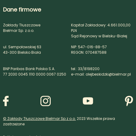
Dane firmowe
Zakłady Tłuszczowe
Kapitał Zakładowy: 4.661.000,00
Bielmar Sp. z.o.o.
PLN
Sąd Rejonowy w Bielsku-Białej
ul. Sempołowskiej 63
NIP: 547-016-88-57
43-300 Bielsko Biała
REGON: 070487588
BNP Paribas Bank Polska S.A.
tel.: 33/8198200
77 2030 0045 1110 0000 0067 0250
e-mail: olejbeskidzki@bielmar.pl
© Zakłady Tłuszczowe Bielmar Sp z o.o.
2023 Wszelkie prawa
zastrzeżone