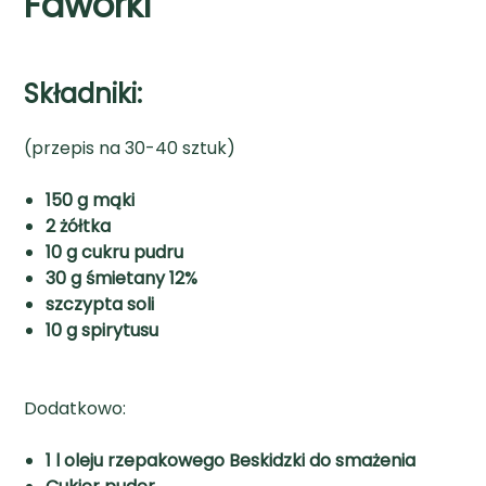
Faworki
Składniki:
(przepis na 30-40 sztuk)
150 g mąki
2 żółtka
10 g cukru pudru
30 g śmietany 12%
szczypta soli
10 g spirytusu
Dodatkowo:
1 l oleju rzepakowego Beskidzki do smażenia