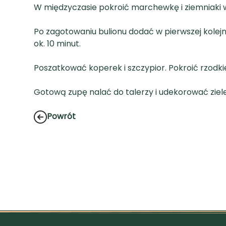
W międzyczasie pokroić marchewkę i ziemniaki w k
Po zagotowaniu bulionu dodać w pierwszej kolejn
ok. 10 minut.
Poszatkować koperek i szczypior. Pokroić rzodkie
Gotową zupę nalać do talerzy i udekorować ziel
Powrót