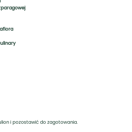
i
 szparagowej
afiora
Culinary
ulion i pozostawić do zagotowania.