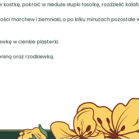
ostkę, pokroić w nieduże słupki fasolkę, rozdzielić kala
ości marchew i ziemniaki, a po kilku minutach pozostałe
wkę w cienkie plasterki.
eniną oraz rzodkiewką.