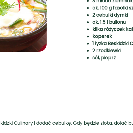
3 młode ziemniak
ok. 100 g fasolki
2 cebulki dymki
ok. 1,5 l bulionu
kilka różyczek kal
koperek
1 łyżka Beskidzki 
2 rzodkiewki
sól, pieprz
dzki Culinary i dodać cebulkę. Gdy będzie złota, dolać b