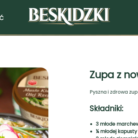
ŚĆ
Zupa z no
Pyszna i zdrowa zup
Składniki:
3 młode marchew
¼ młodej kapusty