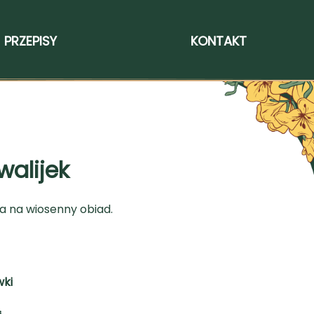
PRZEPISY
KONTAKT
walijek
a na wiosenny obiad.
ki