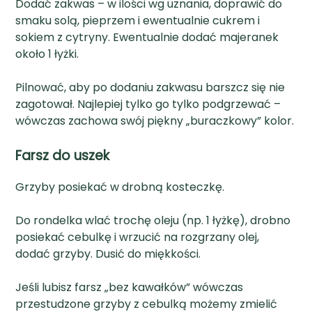
Dodać zakwas – w ilości wg uznania, doprawić do
smaku solą, pieprzem i ewentualnie cukrem i
sokiem z cytryny. Ewentualnie dodać majeranek
około 1 łyżki.
Pilnować, aby po dodaniu zakwasu barszcz się nie
zagotował. Najlepiej tylko go tylko podgrzewać –
wówczas zachowa swój piękny „buraczkowy” kolor.
Farsz do uszek
Grzyby posiekać w drobną kosteczkę.
Do rondelka wlać trochę oleju (np. 1 łyżkę), drobno
posiekać cebulkę i wrzucić na rozgrzany olej,
dodać grzyby. Dusić do miękkości.
Jeśli lubisz farsz „bez kawałków” wówczas
przestudzone grzyby z cebulką możemy zmielić