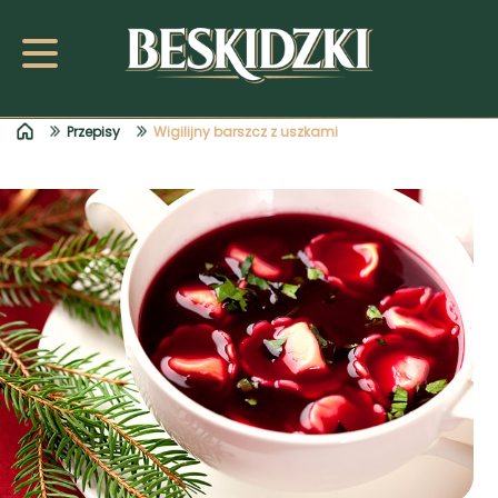
Przepisy
Wigilijny barszcz z uszkami