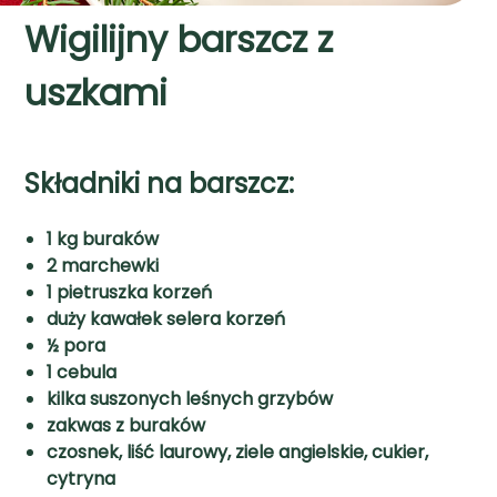
Wigilijny barszcz z
uszkami
Składniki na barszcz:
1 kg buraków
2 marchewki
1 pietruszka korzeń
duży kawałek selera korzeń
½ pora
1 cebula
kilka suszonych leśnych grzybów
zakwas z buraków
czosnek, liść laurowy, ziele angielskie, cukier,
cytryna