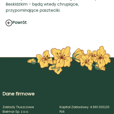
Beskidzkim – będą wtedy chrupiące,
przypominające paszteciki.
Powrót
Dane firmowe
Zakłady Tłuszczowe
Kapitał Zakładowy: 4.661.000,00
Bielmar Sp. z.o.o.
PLN