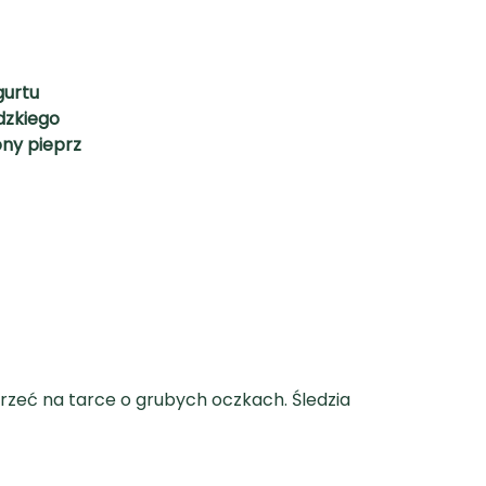
gurtu
idzkiego
ony pieprz
trzeć na tarce o grubych oczkach. Śledzia