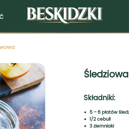
ŚĆ
stwowa
Śledziowa
Składniki:
5 – 6 płatów śle
1/2 cebuli
3 ziemniaki