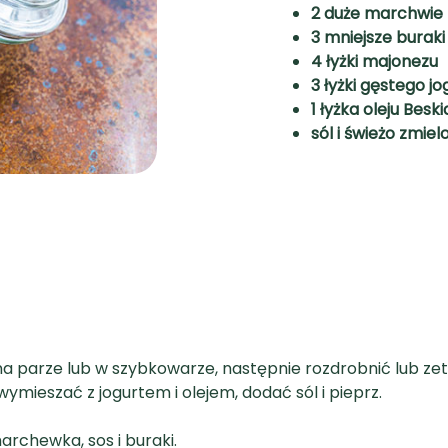
2 duże marchwie
3 mniejsze buraki
4 łyżki majonezu
3 łyżki gęstego jo
1 łyżka oleju Besk
sól i świeżo zmiel
 na parze lub w szybkowarze, następnie rozdrobnić lub ze
ymieszać z jogurtem i olejem, dodać sól i pieprz.
marchewka, sos i buraki.