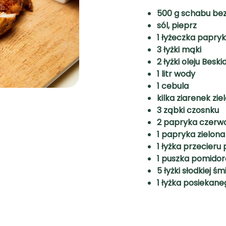
500 g schabu bez
sól, pieprz
1 łyżeczka papryki
3 łyżki mąki
2 łyżki oleju Besk
1 litr wody
1 cebula
kilka ziarenek zie
3 ząbki czosnku
2 papryka czerw
1 papryka zielona
1 łyżka przecier
1 puszka pomidor
5 łyżki słodkiej ś
1 łyżka posiekan