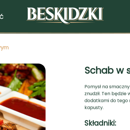
ŚĆ
wym
Schab w 
Pomysł na smaczny 
znudził. Ten będzie
dodatkami do tego m
kapusty.
Składniki: