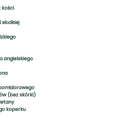
 kości
 słodkiej
idzkiego
la angielskiego
ona
u pomidorowego
ów (bez skórki)
mietany
ego koperku