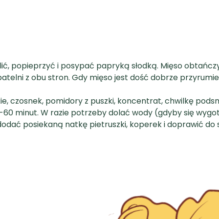
olić, popieprzyć i posypać papryką słodką. Mięso obtańc
atelni z obu stron. Gdy mięso jest dość dobrze przyrumie
kie, czosnek, pomidory z puszki, koncentrat, chwilkę pod
-60 minut. W razie potrzeby dolać wody (gdyby się wygot
dać posiekaną natkę pietruszki, koperek i doprawić do 