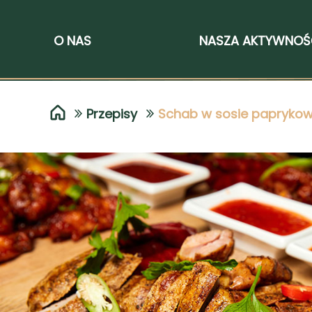
O NAS
NASZA AKTYWNO
Przepisy
Schab w sosie papryko