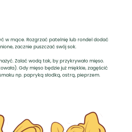
zyć w mące. Rozgrzać patelnię lub rondel dodać
nione, zacznie puszczać swój sok.
smażyć. Zalać wodą tak, by przykrywało mięso.
owała). Gdy mięso będzie już miękkie, zagęścić
smaku np. papryką słodką, ostrą, pieprzem.