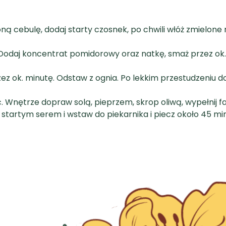
joną cebulę, dodaj starty czosnek, po chwili włóż zmielone
Dodaj koncentrat pomidorowy oraz natkę, smaż przez ok.
z ok. minutę. Odstaw z ognia. Po lekkim przestudzeniu dod
ć. Wnętrze dopraw solą, pieprzem, skrop oliwą, wypełnij 
startym serem i wstaw do piekarnika i piecz około 45 min