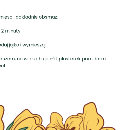
 mięso i dokładnie obsmaż.
 2 minuty.
aj jajko i wymieszaj.
farszem, na wierzchu połóż plasterek pomidora i
ut.