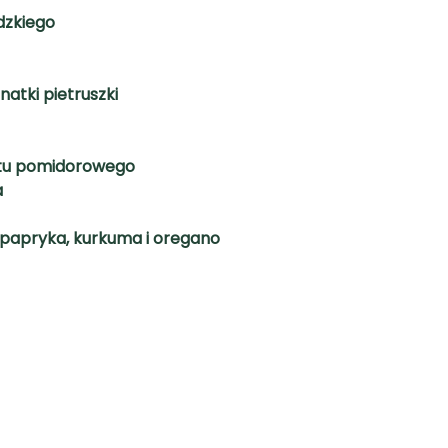
idzkiego
 natki pietruszki
atu pomidorowego
a
 papryka, kurkuma i oregano