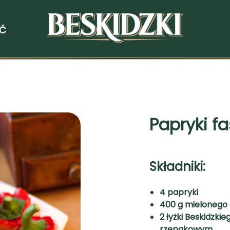
ŚĆ
Papryki f
Składniki:
4 papryki
400 g mielonego
2 łyżki Beskidzki
rzepakowym