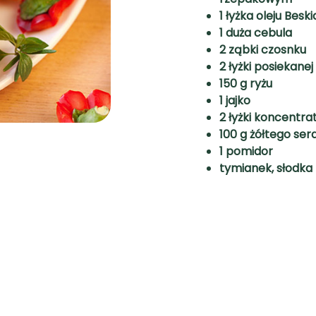
1 łyżka oleju Besk
1 duża cebula
2 ząbki czosnku
2 łyżki posiekanej
150 g ryżu
1 jajko
2 łyżki koncentr
100 g żółtego ser
1 pomidor
tymianek, słodka