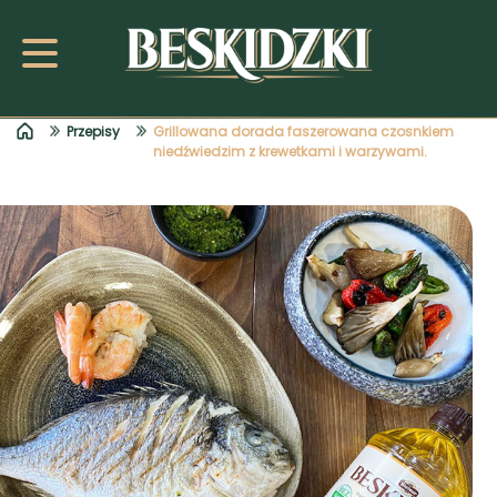
Przepisy
Grillowana dorada faszerowana czosnkiem
niedźwiedzim z krewetkami i warzywami.