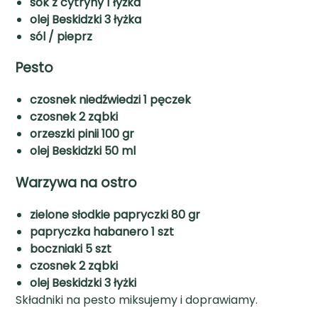
sok z cytryny 1 łyżka
olej Beskidzki 3 łyżka
sól / pieprz
Pesto
czosnek niedźwiedzi 1 pęczek
czosnek 2 ząbki
orzeszki pinii 100 gr
olej Beskidzki 50 ml
Warzywa na ostro
zielone słodkie papryczki 80 gr
papryczka habanero 1 szt
boczniaki 5 szt
czosnek 2 ząbki
olej Beskidzki 3 łyżki
Składniki na pesto miksujemy i doprawiamy.